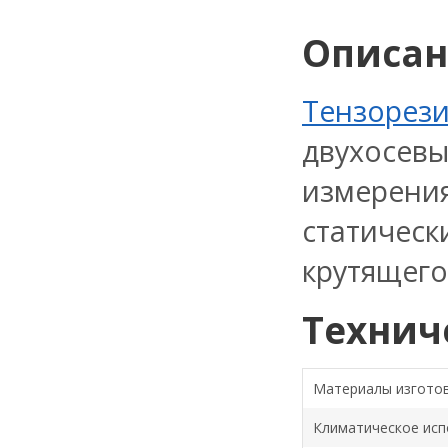
Описа
Тензорез
двухосев
измерения
статичес
крутящего
Технич
Материалы изгото
Климатическое исп