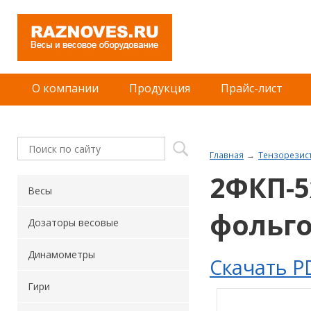
О компании
Продукция
Прайс-лист
Главная
Тензорезис
2ФКП-5
Весы
фольго
Дозаторы весовые
Динамометры
Скачать P
Гири