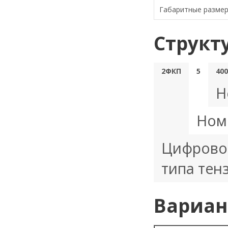
Габаритные разме
Структ
2ФКП
5
400
Н
Ном
Цифровой
типа тен
Вариан