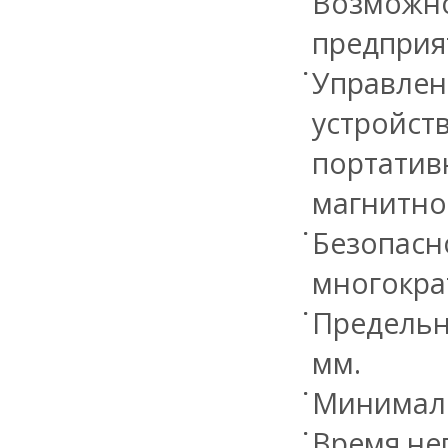
Возмож
предприят
Управлен
устройс
портатив
магнитно
Безопа
многокра
Предельн
мм.
Минимальн
Время не