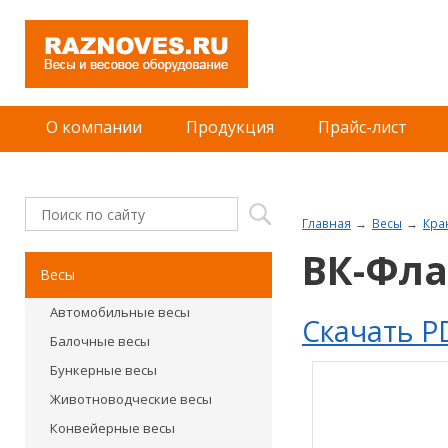
О компании
Продукция
Прайс-лист
Главная
Весы
Кра
ВК-Фла
Весы
Автомобильные весы
Скачать P
Балочные весы
Бункерные весы
Животноводческие весы
Конвейерные весы