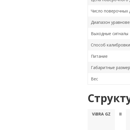
Число поверочных д
Диапазон уравнов
Выходные сигналы
Способ калибровки
Питание
Габаритные разме
Вес
Структ
ViBRA GZ
II