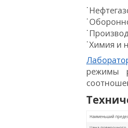
Нефтегаз
Оборонн
Производ
Химия и 
Лаборато
режимы р
соотношен
Технич
Наименьший преде
Цена поверочного д