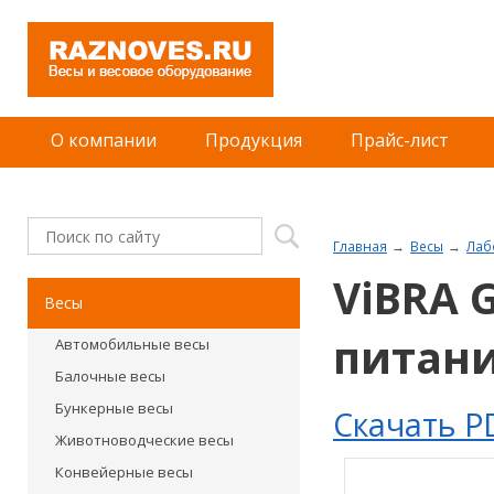
О компании
Продукция
Прайс-лист
Главная
Весы
Лаб
ViBRA 
Весы
питани
Автомобильные весы
Балочные весы
Бункерные весы
Скачать P
Животноводческие весы
Конвейерные весы