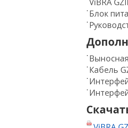
ViBRA GZI
Блок пит
Руководс
Дополн
Выносная 
Кабель G
Интерфей
Интерфей
Скачат
ViBRA GZ