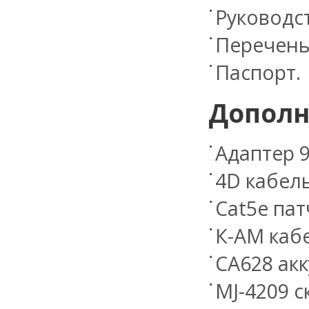
Руководст
Перечень
Паспорт.
Дополн
Адаптер 9
4D кабел
Сat5е пат
К-АМ каб
CA628 акк
MJ-4209 с