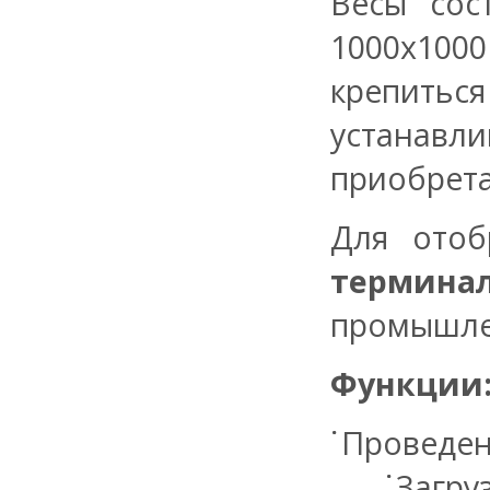
Весы сос
1000х100
крепитьс
устанав
приобрета
Для отоб
термин
промышле
Функции
Проведен
Загру