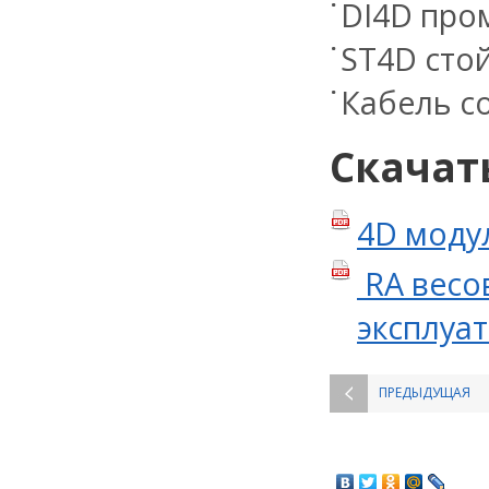
DI4D про
ST4D сто
Кабель с
Скачат
4D моду
RA весо
эксплуа
ПРЕДЫДУЩАЯ