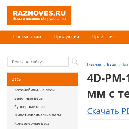
О компании
Продукция
Прайс-лист
Главная
Весы
Пла
4D-PM-
Весы
мм с т
Автомобильные весы
Балочные весы
Бункерные весы
Скачать P
Животноводческие весы
Конвейерные весы