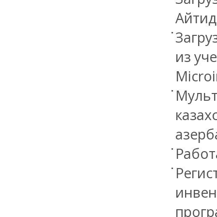
Айтида
Загру
из уче
Microi
Мульт
казах
азерб
Работ
Регис
инвен
прогр