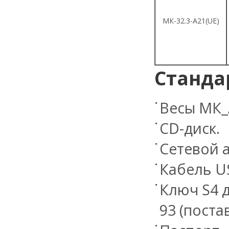
МК-32.3-A21(UE)
Станда
Весы МК_
СD-диск.
Сетевой 
Кабель US
Ключ S4 
93 (поста