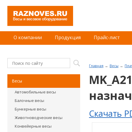
О компании
Продукция
Прайс-лист
Главная
Весы
Пла
MK_A21
Весы
назна
Автомобильные весы
Балочные весы
Бункерные весы
Скачать P
Животноводческие весы
Конвейерные весы