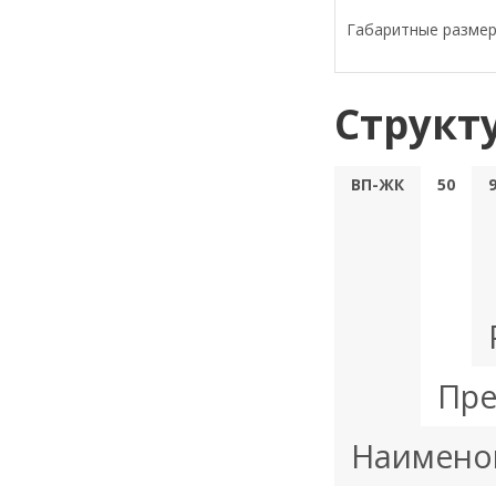
Габаритные разме
Структ
ВП-ЖК
50
Пре
Наимено