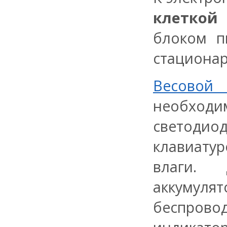
клеткой
о
блоком п
стационар
Весовой
необхо
светодио
клавиату
влаги. 
аккумуля
беспров