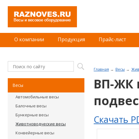
О компании
Продукция
Прайс-лист
Главная
Весы
Жив
ВП-ЖК 
Весы
подвес
Автомобильные весы
Балочные весы
Бункерные весы
Скачать P
Животноводческие весы
Конвейерные весы