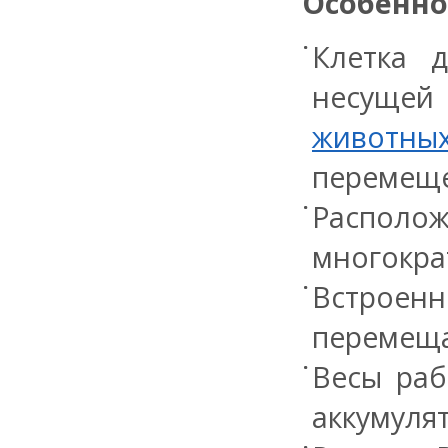
Особенно
Клетка 
несущей
животны
перемеще
Располож
многокра
Встроен
перемеща
Весы раб
аккумулят