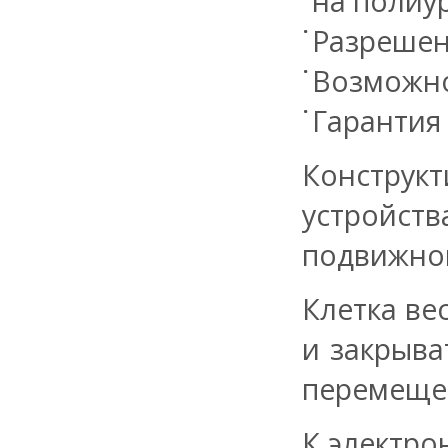
на полиу
Разрешен
Возможно
Гарантия -
Конструк
устройств
подвижног
Клетка ве
и закрыва
перемещен
К электро