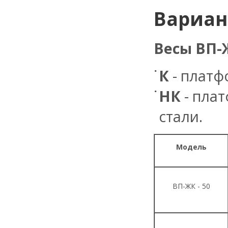
Вариан
Весы ВП-
К
- платф
НК
- пла
стали.
Модель
ВП-ЖК - 50