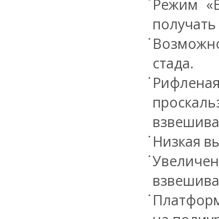
Режим «
получать
Возможно
стада.
Рифлен
проскал
взвешива
Низкая вы
Увеличен
взвешива
Платформ