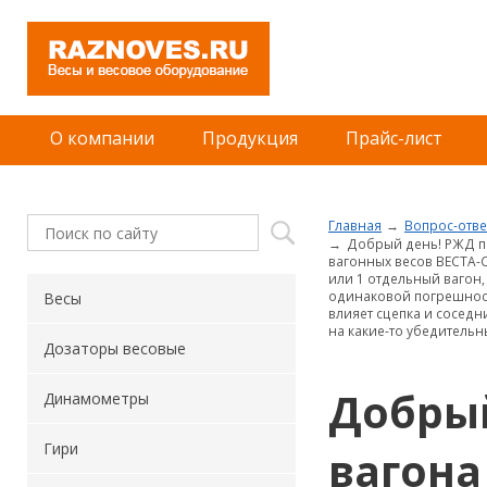
О компании
Продукция
Прайс-лист
Главная
Вопрос-отве
Добрый день! РЖД п
вагонных весов ВЕСТА-С
или 1 отдельный вагон,
одинаковой погрешност
Весы
влияет сцепка и соседн
на какие-то убедительн
Дозаторы весовые
Добрый
Динамометры
Гири
вагона