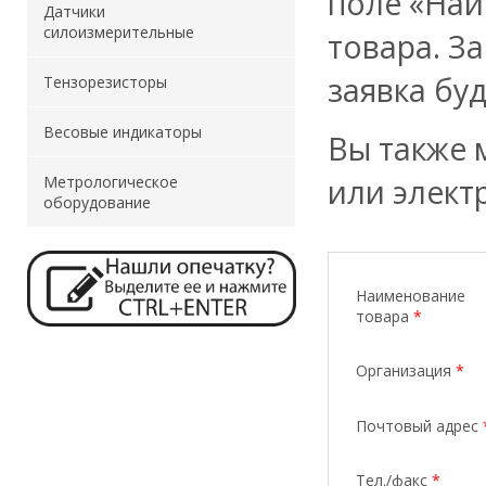
поле «Наи
Датчики
силоизмерительные
товара. З
заявка бу
Тензорезисторы
Весовые индикаторы
Вы также 
или элект
Метрологическое
оборудование
Наименование
товара
*
Организация
*
Почтовый адрес
Тел./факс
*