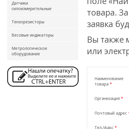
поле «Наи
Датчики
силоизмерительные
товара. З
заявка бу
Тензорезисторы
Весовые индикаторы
Вы также 
или элект
Метрологическое
оборудование
Наименование
товара
*
Организация
*
Почтовый адрес
Тел./факс
*