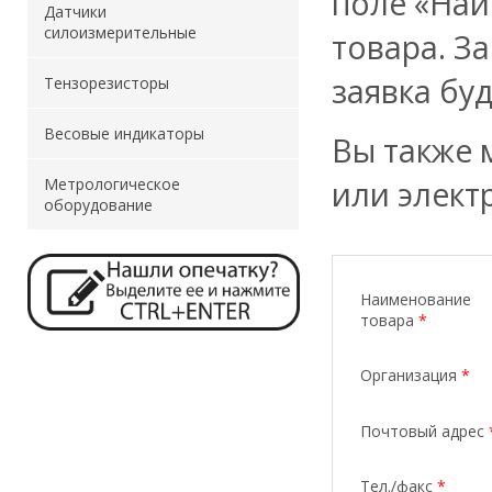
поле «Наи
Датчики
силоизмерительные
товара. З
заявка бу
Тензорезисторы
Весовые индикаторы
Вы также 
или элект
Метрологическое
оборудование
Наименование
товара
*
Организация
*
Почтовый адрес
Тел./факс
*