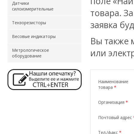
поле «Наи
Датчики
силоизмерительные
товара. З
заявка бу
Тензорезисторы
Весовые индикаторы
Вы также 
или элект
Метрологическое
оборудование
Наименование
товара
*
Организация
*
Почтовый адрес
Тел./факс
*