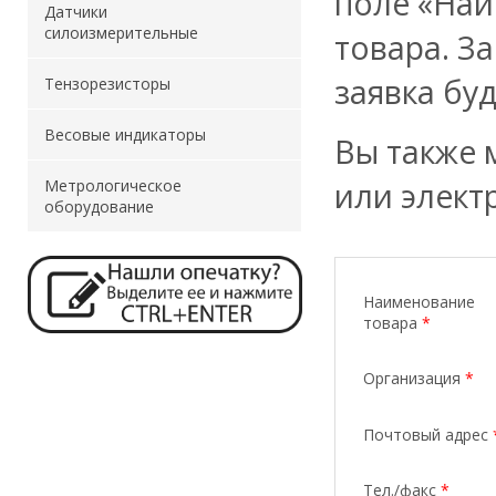
поле «Наи
Датчики
силоизмерительные
товара. З
заявка бу
Тензорезисторы
Весовые индикаторы
Вы также 
или элект
Метрологическое
оборудование
Наименование
товара
*
Организация
*
Почтовый адрес
Тел./факс
*