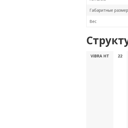
Габаритные разме
Вес
Структ
ViBRA HT
22