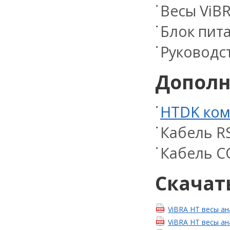
Весы ViBR
Блок пит
Руководс
Дополн
HTDK ком
Кабель RS
Кабель C
Скачат
ViBRA HT весы ан
ViBRA HT весы ан