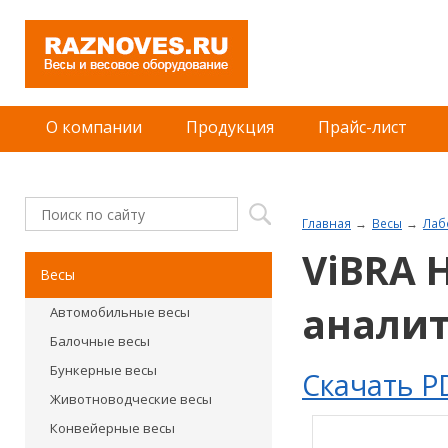
О компании
Продукция
Прайс-лист
Главная
Весы
Лаб
ViBRA 
Весы
анали
Автомобильные весы
Балочные весы
Бункерные весы
Скачать P
Животноводческие весы
Конвейерные весы