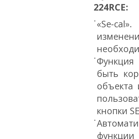
224RCE
:
«Se-cal
изменен
необходи
Функция 
быть кор
объекта 
пользов
кнопки SE
Автомат
функции