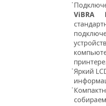
Подключ
ViBRA H
стандарт
подклю
устр
компьюте
принтере
Яркий LC
информац
Компактн
собираем