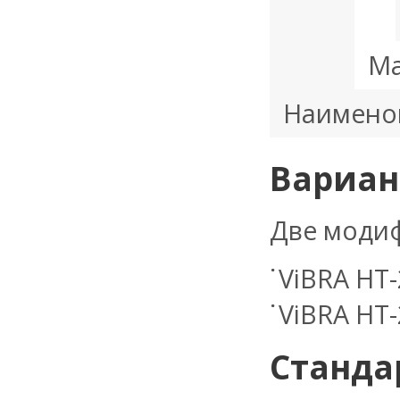
Ма
Наимено
Вариан
Две модиф
ViBRA HT-
ViBRA HT
Станда